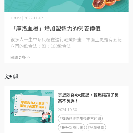
justine | 2022-11-02
「摩洛血橙」增加塑造力的營養價值
很多人一生中都反覆在進行輕孅計畫，市面上更是有五花
八門的飲食法：如：168飲食法⋯
閱讀更多 ->
究知識
掌握飲食4大關鍵，輕鬆讓孩子長
高不長胖！
2024-10-30
#有助於維持醣類正常代謝
#提升新陳代謝
#兒童營養