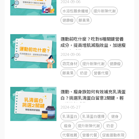
2024-09-06
水溶性膳食纖維
提升新陳代謝
健康瘦
藤黃果
運動前吃什麼？吃對6種關鍵營養
成分，提高增肌減脂效益，加速瘦
出理想體態！
2024-09-06
窈窕身材
提升新陳代謝
健康瘦
藤黃果
奶昔
營養代餐
運動、瘦身族如何有效補充乳清蛋
白？挑選乳清蛋白留意2關鍵，輕
鬆維持好體態！
2024-05-27
乳清蛋白
乳清蛋白選擇
健身
瘦身
提升新陳代謝
奶昔
代餐推薦
營養代餐
促進運動表現