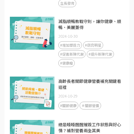
生長發育
減脂順暢教戰守則，讓你健康、順
暢、美麗兼得
2024-10-30
#增加塑造力
#窈窕明星
#促進新陳代謝
#提升新陳代謝
#健康瘦
高齡長者關節健康營養補充關鍵看
這裡
2024-10-29
#關節健康
＃關節營養
總是睡睡醒醒摧毀工作狀態與好心
情？補對營養兩全其美