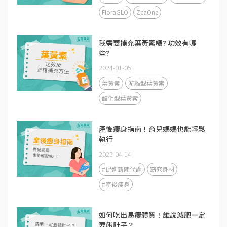
FloraGLO
ZeaOne
我需要補充葉黃素嗎? 功效有哪
些?
2024-01-05
葉黃素
游離型葉黃素
酯化型葉黃素
產後瘦身指南！育兒媽媽也能輕鬆
執行
2023-04-14
#促進新陳代謝
窈窕身材
#產後瘦身
如何吃出易瘦體質！誰說減肥一定
要餓肚子？