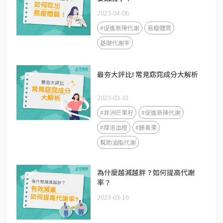
2023-04-06
#促進新陳代謝
易瘦體質
基礎代謝率
最夯大評比! 常見窈窕成分大解析
2023-03-31
#非洲芒果籽
#促進新陳代謝
#摩洛血橙
#藤黃果
幫助油脂代謝
為什麼越減越胖？如何提高代謝
率？
2023-03-16