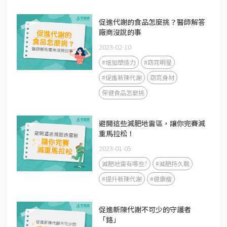
促進代謝的食品怎麼挑？醫師解答
廠商沒說的事
2023-02-10
#增加塑造力
#窈窕明星
#促進新陳代謝
窈窕身材
保健食品怎麼挑
避開這些減肥地雷區，讓你完賽減
重馬拉松！
2023-01-05
減肥地雷有哪些?
#減肥持久戰
#提升新陳代謝
#健康瘦
促進新陳代謝不可少的守護者
「鉻」