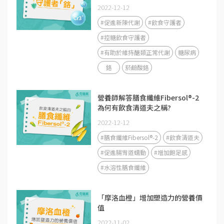
2022-12-12
#促進新陳代謝
#飲食守護者
#控糖飲食守護者
#有助於維持醣類正常代謝
糖尿病
鉻
菸鹼酸鉻
營養師解答膳食纖維Fibersol®-2
為何有飲食清道夫之稱?
2022-12-12
#膳食纖維Fibersol®-2
#飲食清道夫
#促進腸胃道蠕動
#增加飽足感
#水溶性膳食纖維
「摩洛血橙」增加塑造力的營養價
值
2022-11-02