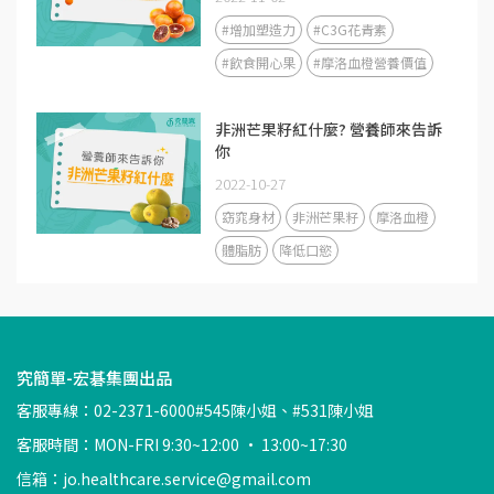
#增加塑造力
#C3G花青素
#飲食開心果
#摩洛血橙營養價值
非洲芒果籽紅什麼? 營養師來告訴
你
2022-10-27
窈窕身材
非洲芒果籽
摩洛血橙
體脂肪
降低口慾
究簡單-宏碁集團出品
客服專線：02-2371-6000#545陳小姐、#531陳小姐
客服時間：MON-FRI 9:30~12:00 · 13:00~17:30
信箱：jo.healthcare.service@gmail.com