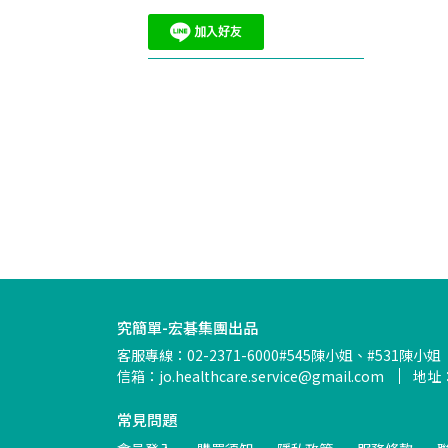
究簡單-宏碁集團出品
客服專線：02-2371-6000#545陳小姐、#531陳小姐
信箱：jo.healthcare.service@gmail.com
地址
常見問題